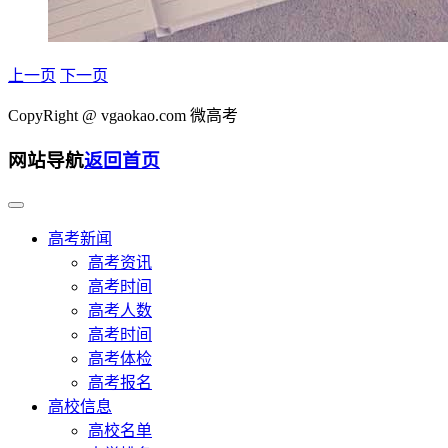
上一页
下一页
CopyRight @
vgaokao.com 微高考
网站导航
返回首页
高考新闻
高考资讯
高考时间
高考人数
高考时间
高考体检
高考报名
高校信息
高校名单