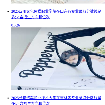
2025四川文化传媒职业学院在山东各专业录取分数线是
多少 含招生方向和位次
01-26
2025长春汽车职业技术大学在吉林各专业录取分数线是
多少 含招生方向和位次