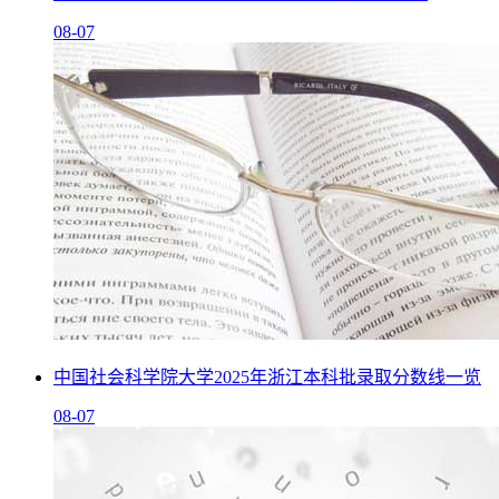
08-07
中国社会科学院大学2025年浙江本科批录取分数线一览
08-07