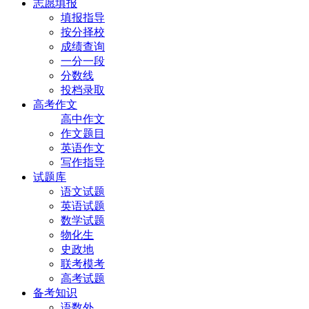
志愿填报
填报指导
按分择校
成绩查询
一分一段
分数线
投档录取
高考作文
高中作文
作文题目
英语作文
写作指导
试题库
语文试题
英语试题
数学试题
物化生
史政地
联考模考
高考试题
备考知识
语数外